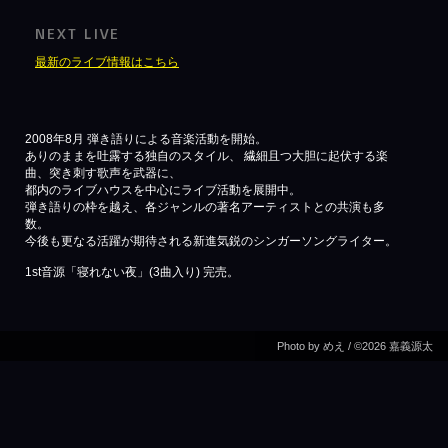
NEXT LIVE
最新のライブ情報はこちら
2008年8月 弾き語りによる音楽活動を開始。
ありのままを吐露する独自のスタイル、 繊細且つ大胆に起伏する楽
曲、突き刺す歌声を武器に、
都内のライブハウスを中心にライブ活動を展開中。
弾き語りの枠を越え、各ジャンルの著名アーティストとの共演も多
数。
今後も更なる活躍が期待される新進気鋭のシンガーソングライター。
1st音源「寝れない夜」(3曲入り) 完売。
Photo by めえ / ©2026 嘉義源太